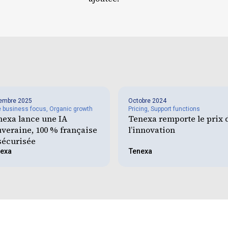
embre 2025
Octobre 2024
e business focus
,
Organic growth
Pricing
,
Support functions
nexa lance une IA
Tenexa remporte le prix 
veraine, 100 % française
l’innovation
sécurisée
exa
Tenexa