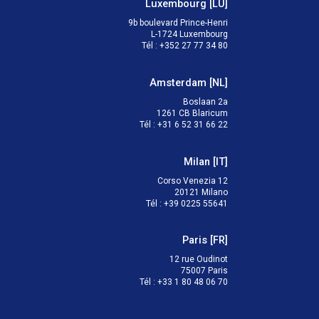
Luxembourg
[
LU
]
9b boulevard Prince-Henri

L-1724 Luxembourg
Tél
:
+352 27 77 34 80
Amsterdam
[
NL
]
Boslaan 2a

1261 CB Blaricum
Tél
:
+31 6 52 31 66 22
Milan
[
IT
]
Corso Venezia 12

20121 Milano
Tél
:
+39 0225 55641
Paris
[
FR
]
12 rue Oudinot

75007 Paris
Tél
:
+33 1 80 48 06 70