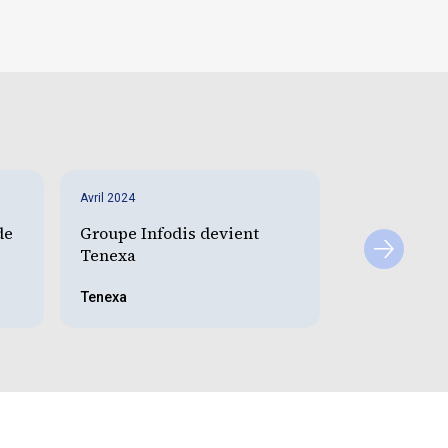
Avril 2024
Février 2024
External growth
de
Groupe Infodis devient
Closing : In
Tenexa
stratégie d’
ciblée avec
Tenexa
Tenexa