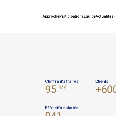
Approche
Participations
Équipe
Actualités
F
Chiffre d’affaires
Clients
+60
95
M€
Effectifs salariés
941