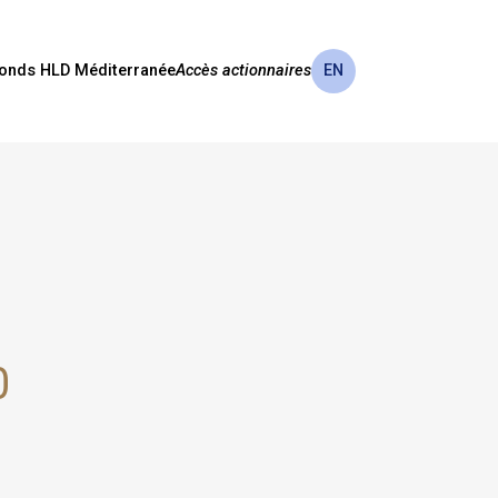
onds HLD Méditerranée
Accès actionnaires
EN
0