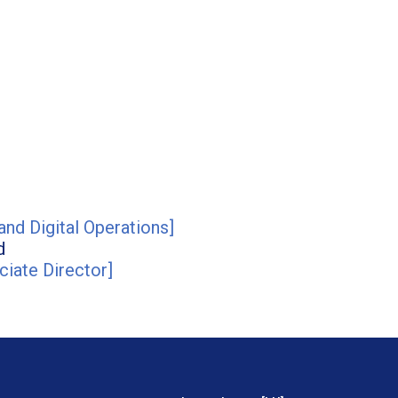
nd Digital Operations
]
d
ciate Director
]