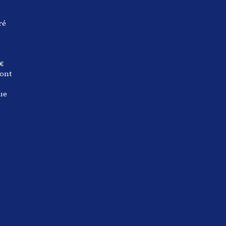
ré
€
 ont
ue