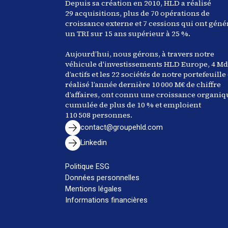
Depuis sa création en 2010, HLD a réalisé
29
acquisitions, plus de 70 opérations de
croissance externe et
7
cessions qui ont géné
un TRI sur 15 ans supérieur à
25
%.
Aujourd’hui, nous gérons, à travers notre
véhicule d'investissements HLD Europe,
4
Md
d’actifs et les
22
sociétés de notre portefeuille
réalisé l’année dernière
10 000
M€ de chiffre
d’affaires, ont connu une croissance organiq
cumulée de plus de
10
% et emploient
110 508
personnes.
contact@groupehld.com
Linkedin
Politique ESG
Données personnelles
Mentions légales
Informations financières