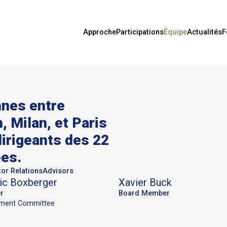
Approche
Participations
Équipe
Actualités
F
nes entre
 Milan, et Paris
dirigeants des 22
es.
tor Relations
Advisors
ic
Boxberger
Xavier
Buck
r
Board Member
tment Committee