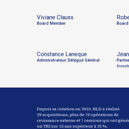
Viviane
Clauss
Robe
Board Member
Board
Constance
Laneque
Jean
Administrateur Délégué Général
Partne
Inves
Depuis sa création en 2010, HLD a réalisé
29
acquisitions, plus de 70 opérations de
croissance externe et
7
cessions qui ont géné
un TRI sur 15 ans supérieur à
25
%.