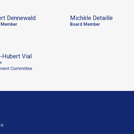
rt
Dennewald
Michèle
Detaille
 Member
Board Member
-Hubert
Vial
r
tment Committee
ré