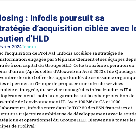
losing : Infodis poursuit sa
tratégie d’acquisition ciblée avec l
outien d’HLD
évrier 2024
Tenexa
c l’acquisition de Prolival, Infodis accélère sa stratégie de
ansformation engagée par Stéphane Clément et ses équipes depu
entrée à son capital du Groupe HLD. Cette troisième opération en
ins d’un an (Après celles d’Atexweb en Avril 2023 et de Quodagis
vembre dernier) offre des opportunités de croissance organiqu
rtes et permet au Groupe de proposer une offre de services
plète et intégrée, du service managé des infrastructures IT à
nfogérance « end- point » en garantissant la cyber protection de
ensemble de l’environnement IT. Avec 100 M€ de CA et 1000
laborateurs, Infodis entre dans le TOP 50 des ESN françaises et
ursuit sa trajectoire ambitieuse de développement avec le souti
ratégique et opérationnel du Groupe HLD. Bienvenue à toutes les
ipes de Prolival !