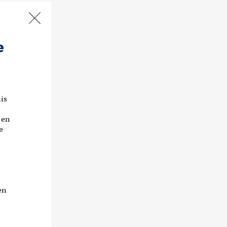
e
is
 en
e
en