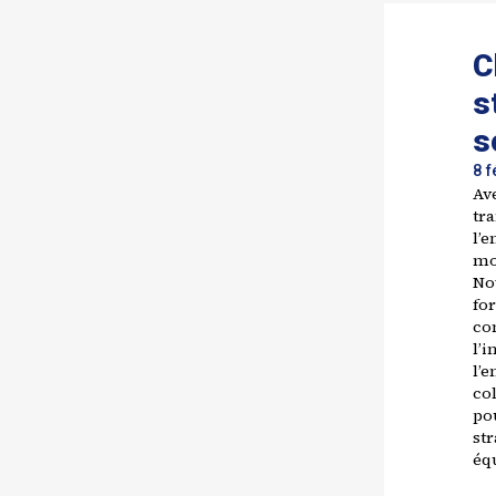
C
s
s
8 f
Ave
tr
l’
mo
No
fo
com
l’i
l’
col
po
st
équ