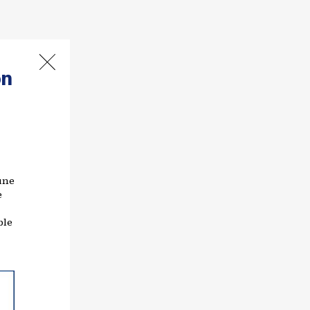
on
une
e
ble