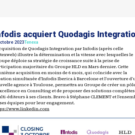
nfodis acquiert Quodagis Integrati
octobre 2023
Tenexa
cquisition de Quodagis Integration par Infodis (après celle
texweb) illustre la détermination et la vitesse avec lesquelles le
upe déploie sa stratégie de croissance suite à la prise de
rticipation majoritaire du Groupe HLD en Mars dernier. Cette
uxième acquisition en moins de 6 mois, qui coïncide avec la
ation simultanée d'Infodis Iberica à Barcelone et l'ouverture d’
uvelle agence à Toulouse, permettra au Groupe de créer un pôl
excellence en Consulting et de proposer des solutions complètes
lti-éditeurs à ses clients. Bravo à Stéphane CLEMENT et l’ensem
 ses équipes pour leur engagement.
tps://www.linkedin.com