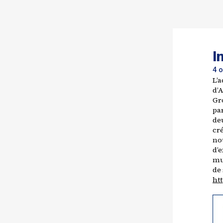
I
4 
L’a
d’A
Gro
pa
de
cré
no
d’
mu
de
ht