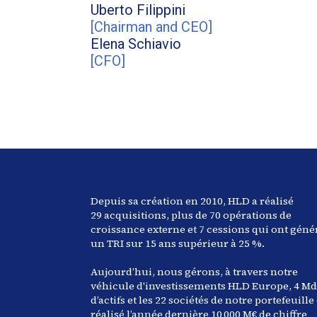
Uberto
Filippini
[
Chairman and CEO
]
Elena
Schiavio
[
CFO
]
Depuis sa création en 2010, HLD a réalisé
29
acquisitions, plus de 70 opérations de
croissance externe et
7
cessions qui ont géné
un TRI sur 15 ans supérieur à
25
%.
Aujourd’hui, nous gérons, à travers notre
véhicule d'investissements HLD Europe,
4
Md
d’actifs et les
22
sociétés de notre portefeuille
réalisé l’année dernière
10 000
M€ de chiffre