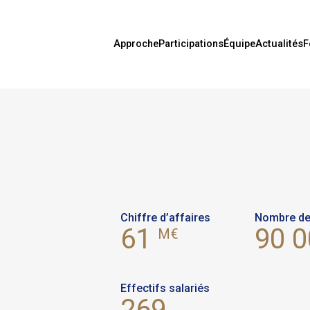
Approche
Participations
Équipe
Actualités
F
Chiffre d’affaires
Nombre de
90 
61
M€
Effectifs salariés
269