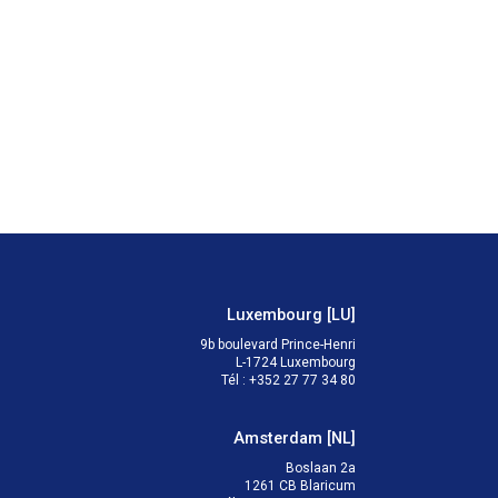
Luxembourg
[
LU
]
9b boulevard Prince-Henri

L-1724 Luxembourg
Tél
:
+352 27 77 34 80
Amsterdam
[
NL
]
Boslaan 2a

1261 CB Blaricum