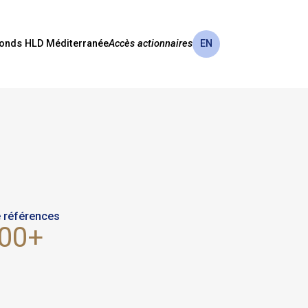
onds HLD Méditerranée
Accès actionnaires
EN
 références
000+