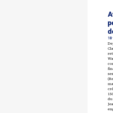
A
p
d
18 
De
Cla
re
Wa
con
fin
se
(R
ma
cr
150
du
Je
en