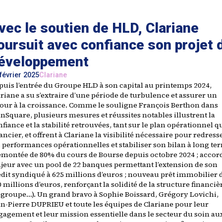
vec le soutien de HLD, Clariane
oursuit avec confiance son projet 
éveloppement
février 2025
Clariane
puis l’entrée du Groupe HLD à son capital au printemps 2024,
riane a su s’extraire d’une période de turbulence et assurer un
tour à la croissance. Comme le souligne François Berthon dans
nSquare, plusieurs mesures et réussites notables illustrent la
fiance et la stabilité retrouvées, tant sur le plan opérationnel q
ancier, et offrent à Clariane la visibilité nécessaire pour redress
s performances opérationnelles et stabiliser son bilan à long te
emontée de 80% du cours de Bourse depuis octobre 2024 ; accor
jeur avec un pool de 22 banques permettant l’extension de son
édit syndiqué à 625 millions d’euros ; nouveau prêt immobilier 
 millions d’euros, renforçant la solidité de la structure financiè
 groupe…). Un grand bravo à Sophie Boissard, Grégory Lovichi,
an-Pierre DUPRIEU et toute les équipes de Clariane pour leur
gagement et leur mission essentielle dans le secteur du soin au