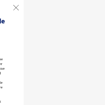
de
ue
er
rme
d
de
re
x