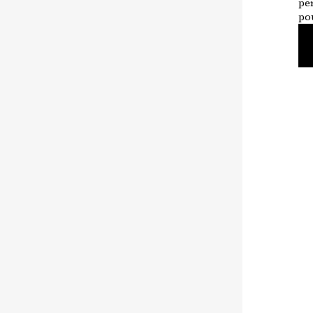
pe
po