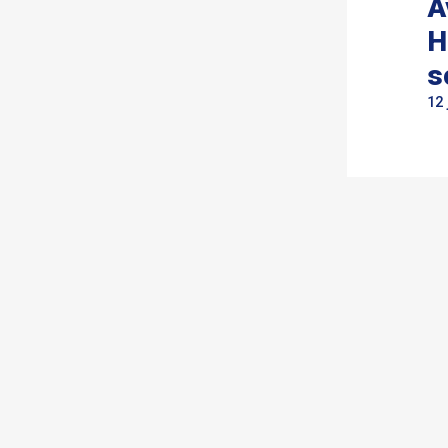
A
H
s
12 