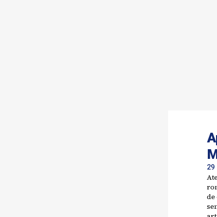
A
M
29
At
ron
de
sen
art