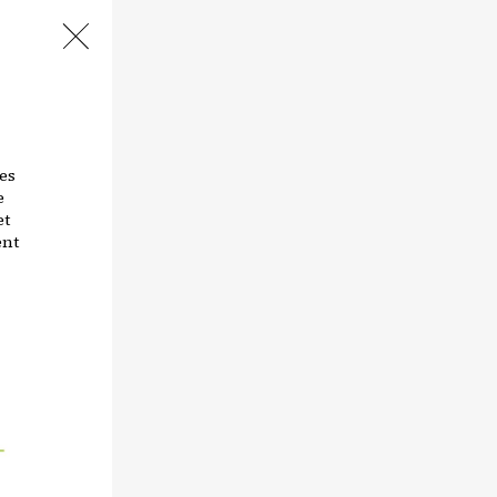
es
e
et
ent