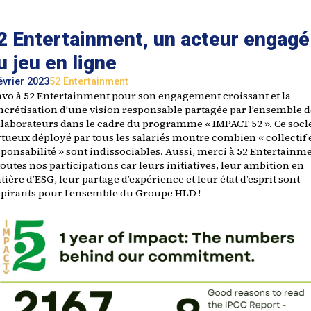
2 Entertainment, un acteur engagé
u jeu en ligne
évrier 2023
52 Entertainment
avo à 52 Entertainment pour son engagement croissant et la
ncrétisation d’une vision responsable partagée par l’ensemble d
llaborateurs dans le cadre du programme « IMPACT 52 ». Ce socl
rtueux déployé par tous les salariés montre combien « collectif 
sponsabilité » sont indissociables. Aussi, merci à 52 Entertainm
toutes nos participations car leurs initiatives, leur ambition en
ière d’ESG, leur partage d’expérience et leur état d’esprit sont
spirants pour l’ensemble du Groupe HLD !