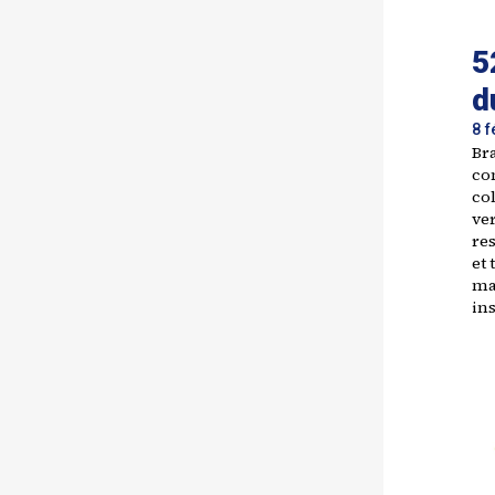
5
d
8 f
Br
co
co
ve
re
et 
mat
in